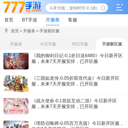
首页
BT手游
开服表
客服
首页
>
开服表
>
手游新区服
开服表
今日开服
明日开服
手游新区服
《我的御剑日记-0.1折日送6480》今日新开区
服，未来7天开服安排，已开区服
《三国如龙传-0.05折双倍代金》今日新开区
服，未来7天开服安排，已开区服
《战火使命-0.1首款互动二游》今日新开区
服，未来7天开服安排，已开区服
《塔防召唤师-0.05百万充值》今日新开区服，