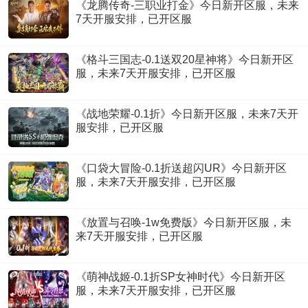
《龙腾传奇-三职业打金》今日新开区服，未来
7天开服安排，已开区服
《格斗三国志-0.1送双20星神将》今日新开区
服，未来7天开服安排，已开区服
《战地荣耀-0.1折》今日新开区服，未来7天开
服安排，已开区服
《口袋大冒险-0.1折送超闪UR》今日新开区
服，未来7天开服安排，已开区服
《放置与召唤-1w免费版》今日新开区服，未
来7天开服安排，已开区服
《萌神战姬-0.1折SP女神时代》今日新开区
服，未来7天开服安排，已开区服