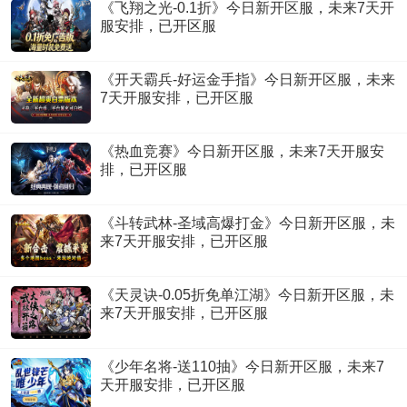
《飞翔之光-0.1折》今日新开区服，未来7天开
服安排，已开区服
《开天霸兵-好运金手指》今日新开区服，未来
7天开服安排，已开区服
《热血竞赛》今日新开区服，未来7天开服安
排，已开区服
《斗转武林-圣域高爆打金》今日新开区服，未
来7天开服安排，已开区服
《天灵诀-0.05折免单江湖》今日新开区服，未
来7天开服安排，已开区服
《少年名将-送110抽》今日新开区服，未来7
天开服安排，已开区服