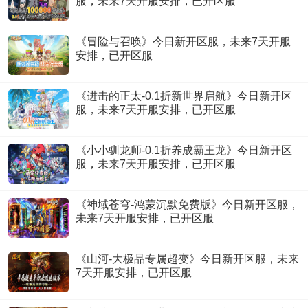
服，未来7天开服安排，已开区服
《冒险与召唤》今日新开区服，未来7天开服
安排，已开区服
《进击的正太-0.1折新世界启航》今日新开区
服，未来7天开服安排，已开区服
《小小驯龙师-0.1折养成霸王龙》今日新开区
服，未来7天开服安排，已开区服
《神域苍穹-鸿蒙沉默免费版》今日新开区服，
未来7天开服安排，已开区服
《山河-大极品专属超变》今日新开区服，未来
7天开服安排，已开区服