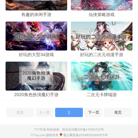
有趣的休闲手游
仙侠策略游戏
好玩的大型3d游戏
好玩的二次元动漫手游
2020角色扮演魔幻手游
二次元卡牌端游
1
首页
上一页
下一页
尾页
777手游-轻松游戏，快乐生活
鲁ICP备17030722号
777sy.com 版权所有
鲁公网安备37028202000575号