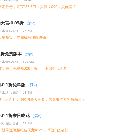
定称号，元宝*88.8万，灵符*2000，灵兽蛋*2
天宫-0.05折
（满v）
挂机/修仙/仙侠
14.7M
大量符箓，专属称号我欲修仙
1折免费版本
（满v）
挂机/修仙/仙侠
699.6M
费，每天免费领328可拆分，不限时代金券
-0.1折免单版
（满v）
挂机/格斗/魔幻
13.4M
48元充值卡，顶级时装天空套，大量抽奖券和极品道具
-0.1折末日吃鸡
（满v）
休闲/冒险/挂机
51.1M
，登录送绝版枪皮天龙AWM，再送1亿钻石