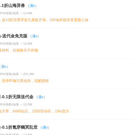
0.1折山海异兽
（满v）
RPG/挂机/仙侠
13.8M
，送10阶至尊异兽九尾狐开局，100抽高级异兽蛋随心抽
-送代金免充版
（满v）
RPG/挂机/仙侠
14.6M
量材料，前期推关不停顿
（满v）
RPG/挂机/仙侠
251.9M
，登录即领可爱坐骑，炫酷翅膀
-0.1折无限送代金
（满v）
RPG/挂机/仙侠
13.5M
天尊，6480仙玉，1000雷劫石，10w愿力
-0.1折氪穿幽冥乱世
（满v）
RPG/挂机/武侠
14.8M