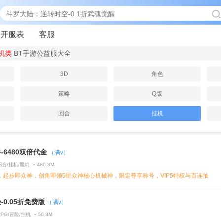
开服表
客服
机类
BT手游公益服大全
3D
角色
策略
Q版
回合
挂机
-6480双倍代金
（满v）
回合/挂机/魔幻
480.3M
，起步即众神，创角即领5星众神核心机械神，限定尊享称号，VIP5特权与百连抽
-0.05折免费版
（满v）
RPG/冒险/挂机
56.3M