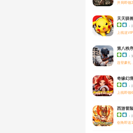
开局即领
天天驯兽师
上线送VI
第八秩序
连登豪礼，
奇缘幻境
上线即领
西游冒险
创角即送1