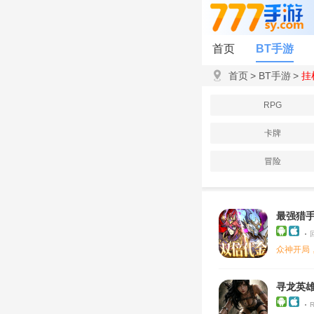
首页
BT手游
首页
>
BT手游
>
挂
RPG
卡牌
冒险
最强猎手
众神开局
寻龙英雄