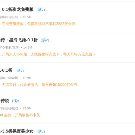
-0.1折驯龙免费版
（满v）
冒险/回合/挂机
13.5M
，完成开服庆典，免费再领取不限时2888代金券
传：星海飞驰-0.1折
（满v）
RPG/挂机/仙侠
14.7M
，开局人人小绿瓶，无限炼化得充值卡，每天可得万元充值卡
0.1折
（满v）
冒险/挂机/动漫
12.9M
，无需实付，代金券激活，每日再领15000代金券
者传说
（满v）
卡牌/挂机/魔幻
13.5M
00 连抽，开局畅推不卡关
-3.5折晃置美少女
（满v）