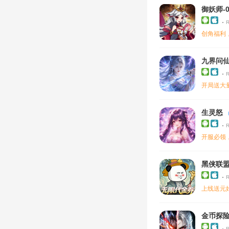
御妖师-
创角福利
九界问仙
开局送大
生灵怒
开服必领
黑侠联盟
上线送元始
金币探险