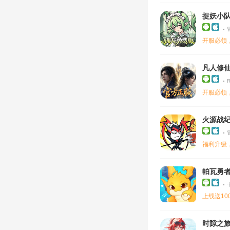
捉妖小队
开服必领
凡人修仙
开服必领
火源战纪-
福利升级
帕瓦勇
上线送10
时隙之旅