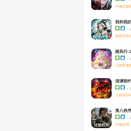
开服必领限
我和我的
创角可得
踏风行-
上线即免
深渊契约
上线送6
第八秩序
开服必领