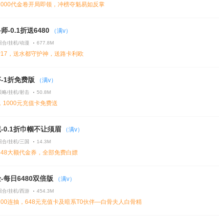
2000代金卷开局即领，冲榜夺魁易如反掌
-0.1折送6480
（满v）
回合/挂机/动漫
677.8M
P17，送水都守护神，送路卡利欧
-1折免费版
（满v）
策略/挂机/射击
50.8M
1000元充值卡免费送
-0.1折巾帼不让须眉
（满v）
回合/挂机/三国
14.3M
648大额代金券，全部免费白嫖
-每日6480双倍版
（满v）
回合/挂机/西游
454.3M
00连抽，648元充值卡及暗系T0伙伴—白骨夫人白骨精