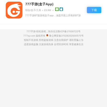
777手游(盒子App)
下载
综合/盒子/工具
23.9M
777手游BT版游戏盒子app，涵盖市面上所有的BT游
戏，实时掌控BT手游的最新动态
777手游-轻松游戏，快乐生活
鲁ICP备17030722号
777sy.com 版权所有
鲁公网安备37028202000575号
抵制不良游戏 拒绝盗版游戏 注意自我保护 谨防受骗上当
适度游戏益脑 沉迷游戏伤身 合理安排时间 享受健康生活