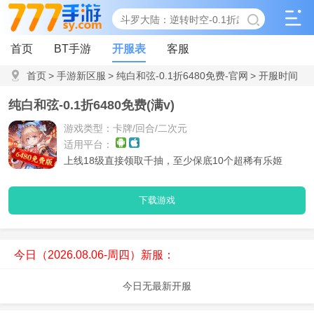
首页
BT手游
开服表
客服
首页
>
手游新区服
>
纯白和弦-0.1折6480免费-官网
>
开服时间
表
纯白和弦-0.1折6480免费(满v)
游戏类型：卡牌/回合/二次元
适用平台：
上线18级直接领取千抽，至少保底10个超稀有乐姬
下载游戏
今日（2026.08.06-周四）新服：
今日无最新开服