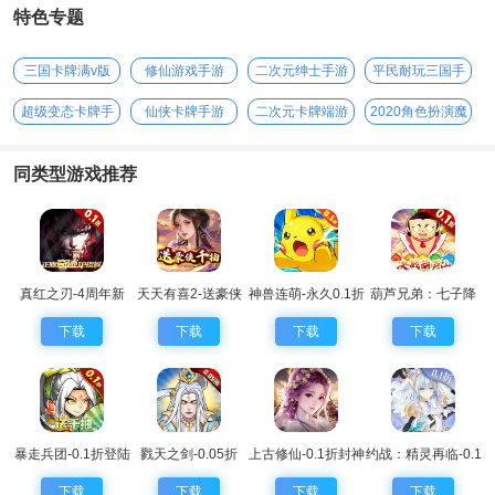
特色专题
三国卡牌满v版
修仙游戏手游
二次元绅士手游
平民耐玩三国手
游
超级变态卡牌手
仙侠卡牌手游
二次元卡牌端游
2020角色扮演魔
游
幻手游
同类型游戏推荐
真红之刃-4周年新
天天有喜2-送豪侠
神兽连萌-永久0.1折
葫芦兄弟：七子降
版本0.1折
千抽
妖-0.1永久折扣
下载
下载
下载
下载
暴走兵团-0.1折登陆
戮天之剑-0.05折
上古修仙-0.1折封神
约战：精灵再临-0.1
送千抽
归来
折怀旧版
下载
下载
下载
下载