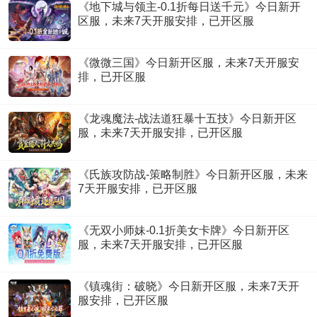
《地下城与领主-0.1折每日送千元》今日新开
区服，未来7天开服安排，已开区服
《微微三国》今日新开区服，未来7天开服安
排，已开区服
《龙魂魔法-战法道狂暴十五技》今日新开区
服，未来7天开服安排，已开区服
《氏族攻防战-策略制胜》今日新开区服，未来
7天开服安排，已开区服
《无双小师妹-0.1折美女卡牌》今日新开区
服，未来7天开服安排，已开区服
《镇魂街：破晓》今日新开区服，未来7天开
服安排，已开区服