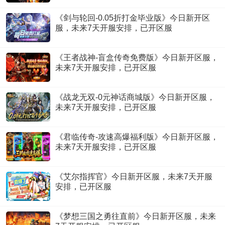
《剑与轮回-0.05折打金毕业版》今日新开区
服，未来7天开服安排，已开区服
《王者战神-盲盒传奇免费版》今日新开区服，
未来7天开服安排，已开区服
《战龙无双-0元神话商城版》今日新开区服，
未来7天开服安排，已开区服
《君临传奇-攻速高爆福利版》今日新开区服，
未来7天开服安排，已开区服
《艾尔指挥官》今日新开区服，未来7天开服
安排，已开区服
《梦想三国之勇往直前》今日新开区服，未来