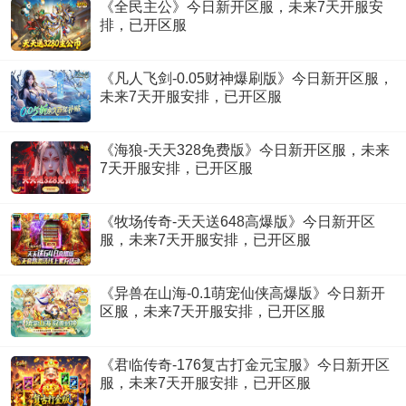
《全民主公》今日新开区服，未来7天开服安
排，已开区服
《凡人飞剑-0.05财神爆刷版》今日新开区服，
未来7天开服安排，已开区服
《海狼-天天328免费版》今日新开区服，未来
7天开服安排，已开区服
《牧场传奇-天天送648高爆版》今日新开区
服，未来7天开服安排，已开区服
《异兽在山海-0.1萌宠仙侠高爆版》今日新开
区服，未来7天开服安排，已开区服
《君临传奇-176复古打金元宝服》今日新开区
服，未来7天开服安排，已开区服