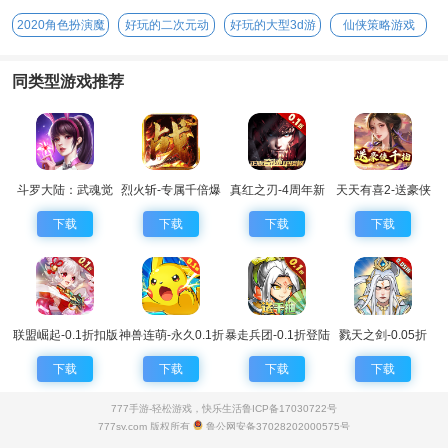
国手游
手游
游
2020角色扮演魔
好玩的二次元动
好玩的大型3d游
仙侠策略游戏
幻手游
漫手游
戏
同类型游戏推荐
斗罗大陆：武魂觉
烈火斩-专属千倍爆
真红之刃-4周年新
天天有喜2-送豪侠
醒
版本0.1折
千抽
下载
下载
下载
下载
联盟崛起-0.1折扣版
神兽连萌-永久0.1折
暴走兵团-0.1折登陆
戮天之剑-0.05折
送千抽
下载
下载
下载
下载
777手游-轻松游戏，快乐生活
鲁ICP备17030722号
777sy.com 版权所有
鲁公网安备37028202000575号
抵制不良游戏 拒绝盗版游戏 注意自我保护 谨防受骗上当