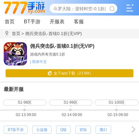
首页
BT手游
开服表
客服
首页
>
佣兵突击队-首续0.1折(无VIP)
佣兵突击队-首续0.1折(无VIP)
游戏内所有充值0.1折
| 简体中文
盒子app下载（23.9M）
最新开服
S1-98区
S1-99区
S1-100区
02-13 09:00
02-14 09:00
02-15 09:00
BT版手游
公益服
Q版
冒险
魔幻