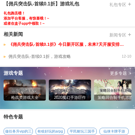
-
+
【佣兵突击队-首续0.1折】游戏礼包
礼包专区
-
礼包跑丢喽！
-
添加平台客服，有惊喜哦！~
或者在盒子app中领取！~
【佣兵突击队-首续0.1折】VIP介绍
+
无VIP
相关新闻
新闻专区
《佣兵突击队-首续0.1折》今日新开区服，未来7天开服安排，已开区服
佣兵突击队-首续0.1折，游戏攻略
12-10
>
游戏专题
更多专题
枪战类游戏大全
2020魔幻手游巨作
策略回合制手机游戏
特色专题
做任务升vip的三
有啥好玩的arpg
平民耐玩三国手
仙侠卡牌手游