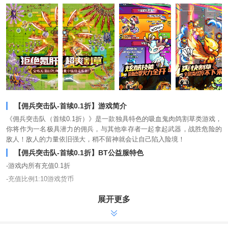
【佣兵突击队-首续0.1折】游戏简介
《佣兵突击队（首续0.1折）》是一款独具特色的吸血鬼肉鸽割草类游戏，
你将作为一名极具潜力的佣兵，与其他幸存者一起拿起武器，战胜危险的
敌人！敌人的力量依旧强大，稍不留神就会让自己陷入险境！
【佣兵突击队-首续0.1折】BT公益服特色
-游戏内所有充值0.1折
-充值比例1:10游戏货币
-充值648元仅需6.48元
展开更多
-连续7天登录，送S级武器
-首充续充都是0.1折