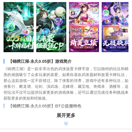
【锦绣江湖-永久0.05折】游戏简介
《锦绣江湖》是一款非常出色的武侠放置卡牌手游，它以独特的玩法和精
美的画面吸引了众多玩家的喜爱。如果你喜欢武侠题材和放置卡牌玩法，
那么这款游戏一定不容错过。除了侠客的培养，游戏中还有多种玩法，如
侠客行、断龙谱、论剑、演武场、北峰塔、藏宝地、奇闻录、酒楼等，这
些玩法不仅可以提供玩家更多的游戏体验，还可以通过完成任务和挑战来
获取更多的奖励和经验值。
【锦绣江湖-永久0.05折】BT公益服特色
-七日登录橙色秘籍随机箱，突破丹1000，专属招募令10，红色绝技秘籍自
展开更多
选箱
-充值比例1:10游戏货币，永久0.05折，登录送2025代金券