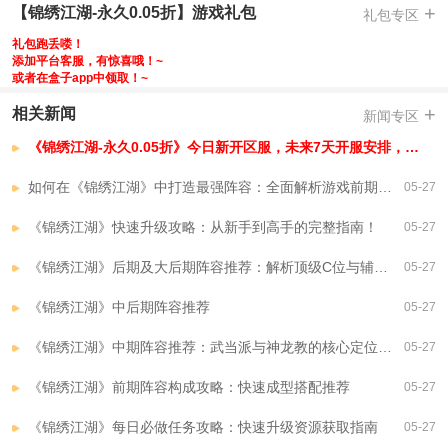
-游戏内首充代金券多赠送50%，另加0.1折
+
【锦绣江湖-永久0.05折】游戏礼包
礼包专区
-充值648元代金券获得846元代金券仅需6.48元
礼包跑丢喽！
-游戏中的每个场景都精心设计，还原了最真实的武侠江湖氛围
添加平台客服，有惊喜哦！~
或者在盒子app中领取！~
-最强cp首充赠送另加百级助力宝箱，九尺玄冰，侠客自选卡水
+
相关新闻
-超高品质横板卡牌，精致建模，炫酷特效，沉浸式剧情，等你体验
新闻专区
-游戏的音效也十分出色，配合着游戏中的各种场景和任务，让玩家更加沉
《锦绣江湖-永久0.05折》今日新开区服，未来7天开服安排，已开区服
浸在游戏中
【锦绣江湖-永久0.05折】VIP介绍
如何在《锦绣江湖》中打造最强阵容：全面解析游戏前期到后期搭配技巧
05-27
《锦绣江湖》快速升级攻略：从新手到高手的完整指南！
05-27
《锦绣江湖》后期及大后期阵容推荐：解析顶级C位与辅助搭配
05-27
《锦绣江湖》中后期阵容推荐
05-27
《锦绣江湖》中期阵容推荐：武当派与神龙教的核心定位与搭配思路
05-27
《锦绣江湖》前期阵容构成攻略：快速成型搭配推荐
05-27
《锦绣江湖》每日必做任务攻略：快速升级资源获取指南
05-27