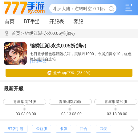
首页
BT手游
开服表
客服
首页
>
锦绣江湖-永久0.05折(满v)
锦绣江湖-永久0.05折(满v)
七日登录橙色秘籍随机箱，突破丹1000，专属招募令10，红色
绝技秘籍自选箱
| 简体中文
盒子app下载（23.9M）
最新开服
青崖烟岚74服
青崖烟岚75服
青崖烟岚76服
03-08 08:00
03-13 08:00
03-18 08:00
BT版手游
公益服
卡牌
回合
武侠