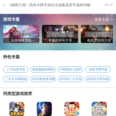
《锦绣江湖》武侠卡牌手游玩法攻略及新手福利详解
05-27
>
游戏专题
更多专题
仙侠策略游戏
有趣的休闲手游
枪战类游戏大全
特色专题
人气仙侠手游
西游题材的网游
平民耐玩三国手
仙侠卡牌手游
游
二次元卡牌端游
2020角色扮演魔
好玩的二次元动
好玩的大型3d游
幻手游
漫手游
戏
同类型游戏推荐