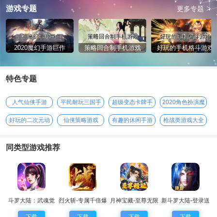
>
游戏专题
更多专题
2020魔幻手游巨作
策略回合制手机游戏
好玩的手机格斗游戏
特色专题
人气仙侠手游
平民耐玩三国手
超级变态卡牌手
2020角色扮演魔
游
游
幻手游
好玩的二次元动
仙侠策略游戏
有趣的休闲手游
枪战类游戏大全
漫手游
同类型游戏推荐
斗罗大陆：武魂觉
烈火斩-专属千倍爆
月神宝藏-至尊无限
新斗罗大陆-登录送
醒
券
sss魂师
下载
下载
下载
下载