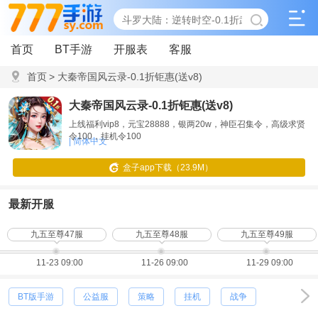
首页
BT手游
开服表
客服
首页
>
大秦帝国风云录-0.1折钜惠(送v8)
大秦帝国风云录-0.1折钜惠(送v8)
上线福利vip8，元宝28888，银两20w，神臣召集令，高级求贤
令100，挂机令100
| 简体中文
盒子app下载（23.9M）
最新开服
九五至尊47服
九五至尊48服
九五至尊49服
11-23 09:00
11-26 09:00
11-29 09:00
BT版手游
公益服
策略
挂机
战争