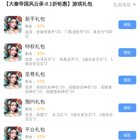
-放置自动刷关卡，大量奖励带回家
+
【大秦帝国风云录-0.1折钜惠】游戏礼包
礼包专区
-挂机幸运抽，挂机元宝抽等多元素玩法得丰厚奖励
-精美画面，唯美秦风，战国烽烟四起，同台竞技，等你来一统天下
新手礼包
-圣人膜拜，三圣碎片每周得，放置自动刷关卡，大量奖励带回家
领取
剩余：
97%
道具：坐骑资质丹*20、门客进阶丹*20、真充卡*500
【大秦帝国风云录-0.1折钜惠】VIP介绍
元
VIP9=1RMB；VIP10=5RMB
特权礼包
VIP11=10RMB；VIP12=20RMB
领取
剩余：
97%
VIP13=50RMB；VIP14=100RMB
道具：白泽灵丹*2、 凤凰灵丹*2、1级生命宝石*2、1
级攻击宝石*2
VIP15=200RMB；VIP16=300RMB
VIP17=400RMB；VIP18=500RMB
至尊礼包
领取
VIP19=700RMB；VIP20=1000RMB
剩余：
97%
道具：高级生命神石*10、高级攻击神石*10、高级暴
击神石*10、高级致命神石*10
预约礼包
领取
剩余：
97%
道具：燕脂*2、 女儿红*2、1级生命宝石*2、1级攻击
宝石*2
平台礼包
领取
剩余：
97%