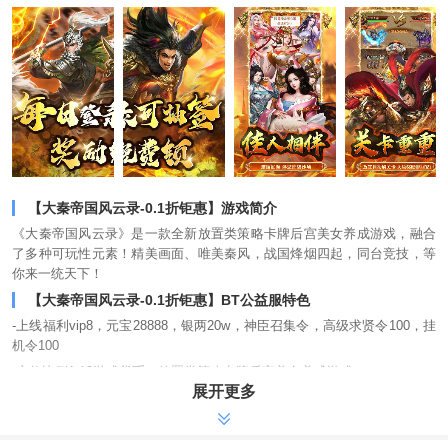
【大秦帝国风云录-0.1折钜惠】游戏简介
《大秦帝国风云录》是一款全新放置类策略卡牌后宫美女养成游戏，融合
了多种可玩性元素！精美画面、唯美秦风，战国烽烟四起，同台竞技，等
你来一统天下！
【大秦帝国风云录-0.1折钜惠】BT公益服特色
-上线福利vip8，元宝28888，银两20w，神臣召集令，高级求贤令100，挂
机令100
-充值比例1:10游戏货币，放置类策略卡牌后宫美女养成游戏
展开更多
-等级福利领民臣，神级民臣等你拿，圣人膜拜，三圣碎片每周得
-每日登录可抽签，加成，奖励免费领