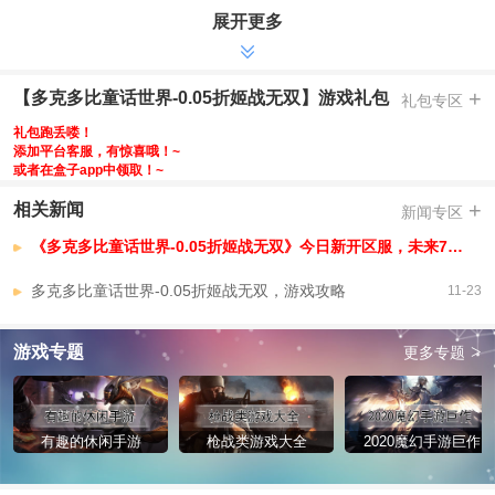
展开更多
-送无限抽，每天登录领648现金点券
-送毕业阵容，百搭女神领不完
-疯狂十连，精品战姬先选后领
+
【多克多比童话世界-0.05折姬战无双】游戏礼包
礼包专区
-送GM刷充，海量资源唾手可得
礼包跑丢喽！
-创角送强力战姬，推图闯关快人一步
添加平台客服，有惊喜哦！~
或者在盒子app中领取！~
-寻梦环游，终抵群星
【多克多比童话世界-0.05折姬战无双】VIP介绍
+
相关新闻
新闻专区
VIP8=上线赠送
《多克多比童话世界-0.05折姬战无双》今日新开区服，未来7天开服安排，已开区服
多克多比童话世界-0.05折姬战无双，游戏攻略
11-23
>
游戏专题
更多专题
有趣的休闲手游
枪战类游戏大全
2020魔幻手游巨作