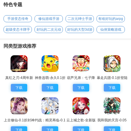
特色专题
手游变态传奇
修仙游戏手游
二次元绅士手游
有啥好玩的arpg
手游
超级变态卡牌手
好玩的二次元动
好玩的大型3d游
仙侠策略游戏
游
漫手游
戏
同类型游戏推荐
真红之刃-4周年新
神兽连萌-永久0.1折
葫芦兄弟：七子降
暴走兵团-0.1折登陆
版本0.1折
妖-0.1永久折扣
送千抽
下载
下载
下载
下载
上古修仙-0.1折封神
约战：精灵再临-0.1
云上城之歌-全新版
我和我的天宫-0.05
归来
折怀旧版
本
折仙兽伴行
下载
下载
下载
下载