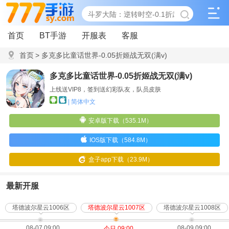
首页
BT手游
开服表
客服
首页
>
多克多比童话世界-0.05折姬战无双(满v)
多克多比童话世界-0.05折姬战无双(满v)
上线送VIP8，签到送幻彩队友，队员皮肤
| 简体中文
安卓版下载（535.1M）
IOS版下载（584.8M）
盒子app下载（23.9M）
最新开服
塔德波尔星云1006区
塔德波尔星云1007区
塔德波尔星云1008区
08-07 09:00
08-09 09:00
今日 09:00