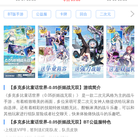
BT版手游
公益服
卡牌
回合
二次元
【多克多比童话世界-0.05折姬战无双】游戏简介
《多克多比童话世界（0.05折姬战无双）》 是一款二次元风格为主的战斗
手游，有着精致唯美的画面，多位呆萌可爱二次元女神人物提供给玩家自
由选择。还有着精彩的技能特效炫酷无比。酣畅淋漓的战斗乐趣，可以和
其他玩家进行组队冒险或者社交聊天，快来体验痛快战斗的乐趣吧。
【多克多比童话世界-0.05折姬战无双】BT公益服特色
-上线送VIP8，签到送幻彩队友，队员皮肤
- 充值比例1:10游戏货币，首续0.05折