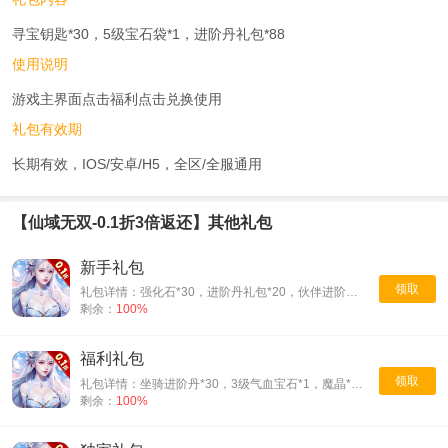
寻宝钥匙*30，5级宝石袋*1，进阶丹礼包*88
使用说明
游戏主界面点击福利点击兑换使用
礼包有效期
长期有效，IOS/安卓/H5，全区/全服通用
【仙域无双-0.1折3倍返还】其他礼包
新手礼包
领取
礼包详情：强化石*30，进阶丹礼包*20，伙伴进阶丹*10
剩余：
100%
福利礼包
领取
礼包详情：坐骑进阶丹*30，3级气血宝石*1，魔晶*5000
剩余：
100%