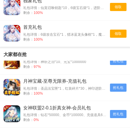
独家礼包
领取
礼包详情：仙宠召唤钥匙*10，6级宝石袋*1，进阶丹礼包*50
剩余：
100%
首充礼包
领取
礼包详情：6级攻击宝石*1，猎冰蓝龙头像框*1，魔晶*20000
剩余：
100%
烈火斩-专属千倍爆-入群礼包
大家都在抢
抢礼包
礼包详情：神祈之泪*10、元宝*1000000
剩余：
97%
月神宝藏-至尊无限券-充值礼包
抢礼包
礼包详情：圣品法宝匣*1，红装碎片*30，神印进阶石*30
剩余：
100%
女神联盟2-0.1折真女神-会员礼包
抢礼包
礼包详情：钻石*50000、金币*100000、充值道具6元*3
剩余：
0%