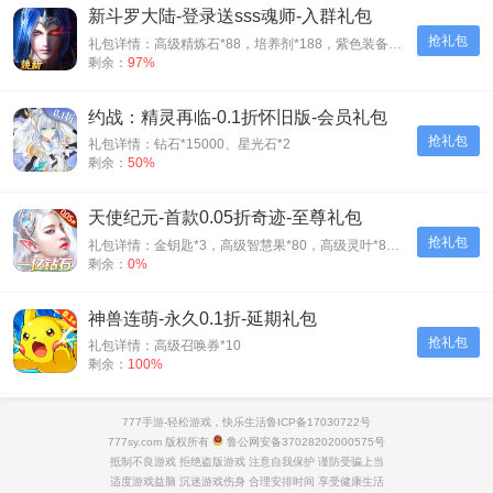
新斗罗大陆-登录送sss魂师-入群礼包
抢礼包
礼包详情：高级精炼石*88，培养剂*188，紫色装备自选箱*1
剩余：
97%
约战：精灵再临-0.1折怀旧版-会员礼包
抢礼包
礼包详情：钻石*15000、星光石*2
剩余：
50%
天使纪元-首款0.05折奇迹-至尊礼包
抢礼包
礼包详情：金钥匙*3，高级智慧果*80，高级灵叶*80，高级神源*80
剩余：
0%
神兽连萌-永久0.1折-延期礼包
抢礼包
礼包详情：高级召唤券*10
剩余：
100%
新盗墓笔记-0.1折正版IP授权-豪华礼包
777手游-轻松游戏，快乐生活
鲁ICP备17030722号
抢礼包
礼包详情：高级经验丹*1、高级体质药水*1、小精力药丸*5、橙磨石*10
777sy.com 版权所有
鲁公网安备37028202000575号
剩余：
0%
抵制不良游戏 拒绝盗版游戏 注意自我保护 谨防受骗上当
适度游戏益脑 沉迷游戏伤身 合理安排时间 享受健康生活