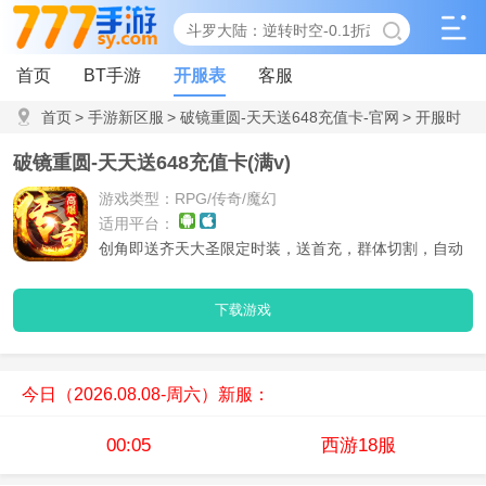
首页
BT手游
开服表
客服
首页
>
手游新区服
>
破镜重圆-天天送648充值卡-官网
>
开服时
间表
破镜重圆-天天送648充值卡(满v)
游戏类型：RPG/传奇/魔幻
适用平台：
创角即送齐天大圣限定时装，送首充，群体切割，自动
回收，自动范围拾取
下载游戏
今日（2026.08.08-周六）新服：
00:05
西游18服