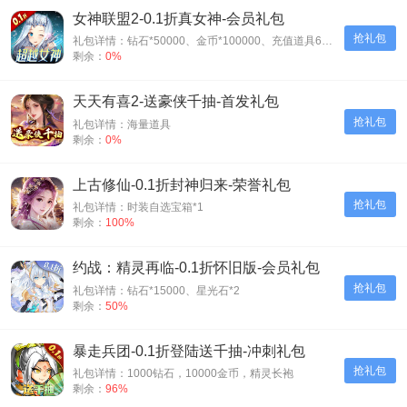
女神联盟2-0.1折真女神-会员礼包
抢礼包
礼包详情：钻石*50000、金币*100000、充值道具6元*3
剩余：
0%
天天有喜2-送豪侠千抽-首发礼包
抢礼包
礼包详情：海量道具
剩余：
0%
上古修仙-0.1折封神归来-荣誉礼包
抢礼包
礼包详情：时装自选宝箱*1
剩余：
100%
约战：精灵再临-0.1折怀旧版-会员礼包
抢礼包
礼包详情：钻石*15000、星光石*2
剩余：
50%
暴走兵团-0.1折登陆送千抽-冲刺礼包
抢礼包
礼包详情：1000钻石，10000金币，精灵长袍
剩余：
96%