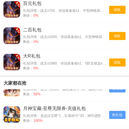
百元礼包
领取
礼包详情：战玉x700、传说装备箱x1、中型神铸原石x5
剩余：
0%
二百礼包
领取
礼包详情：战玉x1000、传说装备箱x1、大型神铸原石x2
剩余：
0%
大R礼包
领取
礼包详情：战玉x1880、传说装备箱x1、5阶宝箱盒x1、超级神铸原石x1
剩余：
0%
天之命-爆爽红颜0.05折-会员礼包
大家都在抢
抢礼包
礼包详情：仙玉*50000、随机属性丹*30、随机丹药*30、神装碎片*500
剩余：
50%
月神宝藏-至尊无限券-充值礼包
抢礼包
礼包详情：圣品法宝匣*1，红装碎片*30，神印进阶石*30
剩余：
100%