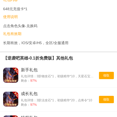
648元充值卡*1
使用说明
点击角色头像-兑换码
礼包有效期
长期有效，IOS/安卓/H5，全区/全服通用
【逆袭吧英雄-0.1折免费版】其他礼包
新手礼包
领取
礼包详情：3阶物攻石*1，初级精华*10，天星石宝箱*3
剩余：
97%
成长礼包
领取
礼包详情：3阶法攻石*1，初级精华*20，点将令*10
剩余：
97%