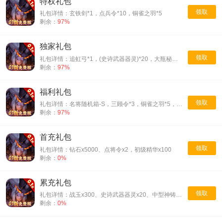
特权礼包
领取
礼包详情：玄铁剑*1，点兵令*10，铜雀之羽*5
剩余：
97%
独家礼包
领取
礼包详情：追虹弓*1，(史诗武器器灵)*20，大瓶秘药*10
剩余：
97%
福利礼包
领取
礼包详情：名将随机箱-S，三顾令*3，铜雀之羽*5，初级精华*100
剩余：
97%
首充礼包
领取
礼包详情：钻石x5000、点将令x2，初级精华x100
剩余：
0%
累充礼包
领取
礼包详情：战玉x300、史诗武器器灵x20、中型神铸原石x2
剩余：
0%