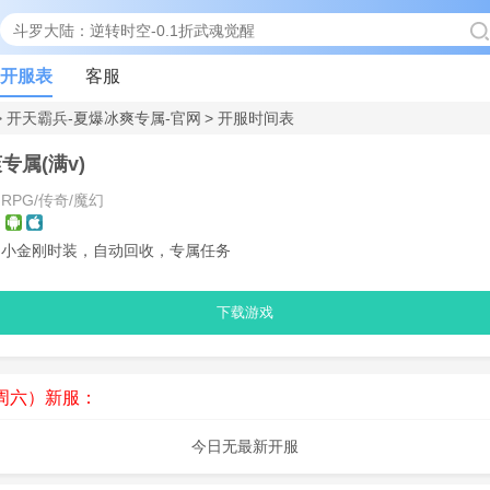
开服表
客服
>
开天霸兵-夏爆冰爽专属-官网
>
开服时间表
专属(满v)
RPG/传奇/魔幻
：
，小金刚时装，自动回收，专属任务
下载游戏
8-周六）新服：
今日无最新开服