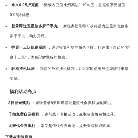
永久0.05折充值
：游戏内充值比例高达1:10勾玉，且充值享受超值
0.05折优惠。
登录即送五星修多罗千手丸
：新玩家登录即可获得强力五星角色修多
罗千手丸，助力开局。
护庭十三队组建系统
：通过收集和培养角色卡牌，打造属于自己的“护
庭十三队”，体验卍解觉醒的快感。
轻松挂机玩法
：独特的放置挂机机制，让玩家即使离线也能获得丰厚
奖励。
福利活动亮点
8日登录奖励
：累计登录8天即可领取超值代金券和游戏豪礼。
千抽免费自选福利
：参与线下百抽活动，赢取珍贵角色和道具。
无限代金券返利
：享受超值代金券返还，提升资源获取效率。
下载与安装指南