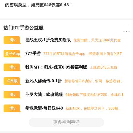
的游戏类型，如充值648仅需6.48！
热门BT手游公益服
征战王权-1折免费买断版
满v
免费白嫖，天天送1000元代金
券，任意畅买到爽
777手游
盒子App
777手游BT版游戏盒子app，涵盖市面上所有的BT
游戏，实时掌控BT手游的最新动态
我叫MT：归来-保真0.05折福利版
满v
上线送648元充值
卡、大量抽奖券和极品道具
新凡人修仙传-0.1折
GM版
新增修仙GM功能，银两，修炼卷轴，
灵石，灵气，道书等海量修仙资源免费领取
斗罗大陆：武魂觉醒
满v
创角领取下载奖励钻石200，金魂币1
00K，进阶石100
拳魂觉醒-每日送648
满v
新服狂欢，在线即送月卡，300抽，
5星八神庵，免费招募直送7星，超绝觉醒
更多福利手游