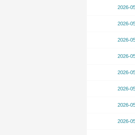
2026-
2026-
2026-
2026-
2026-
2026-
2026-
2026-