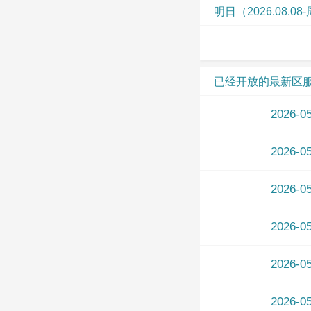
明日（2026.08.0
已经开放的最新区
2026-
2026-
2026-
2026-
2026-
2026-