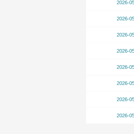
2026-
2026-
2026-
2026-
2026-
2026-
2026-
2026-