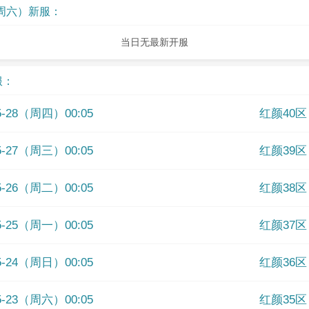
8-周六）新服：
当日无最新开服
服：
05-28（周四）00:05
红颜40区
05-27（周三）00:05
红颜39区
05-26（周二）00:05
红颜38区
05-25（周一）00:05
红颜37区
05-24（周日）00:05
红颜36区
05-23（周六）00:05
红颜35区