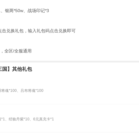
1、银两*50w、战场印记*3
点击兑换礼包，输入礼包码点击兑换即可
5，全区/全服通用
统三国】其他礼包
魂*100、吕布将魂*100
*1、经验丹紫*10、6元真充卡*1