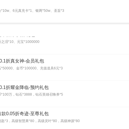
10w、6元真充卡*1、银两*50w、圣旨*3
属千倍爆-入群礼包
泪*10、元宝*1000000
0.1折真女神-会员礼包
50000、金币*100000、充值道具6元*3
0.1折耀金降临-预约礼包
100万，钻石*3888，钻石英雄召唤券*5
款0.05折奇迹-至尊礼包
匙*3，高级智慧果*80，高级灵叶*80，高级神源*80