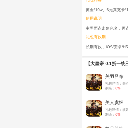
黄金*10w、6元真充卡*
使用说明
主界面点击角色名，再
礼包有效期
长期有效，IOS/安卓/H
【大皇帝-0.1折一
关羽吕布
礼包详情：关羽将
剩余：
0%
美人虞姬
礼包详情：虞姬
剩余：
0%