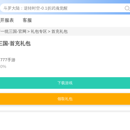
开服表
客服
1折一统三国-官网
>
礼包专区
>
首充礼包
统三国-首充礼包
：
：
777手游
0%
下载游戏
领取礼包